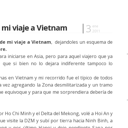
3
 mi viaje a Vietnam
ene
2011
de mi viaje a Vietnam
, dejandoles un esquema de
re.
ara iniciarse en Asia, pero para aquel viajero que ya
o que si bien no lo dejara indiferente tampoco lo
s en Vietnam y mi recorrido fue el típico de todos
ra vez agregando la Zona desmilitarizada y un tramo
me equivoque y para que me sorprendiera debería de
r Ho Chi Minh y el Delta del Mekong, volé a Hoi An y
e visite la DZM y subí por tierra hacia Ninh Binh, a
long y por último Hanoi y deje pendiente Sapa por