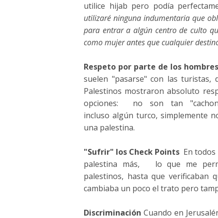
utilice hijab pero podía perfecta
utilizaré ninguna indumentaria que ob
para entrar a algún centro de culto q
como mujer antes que cualquier destino 
Respeto por parte de los hombre
suelen "pasarse" con las turistas,
Palestinos mostraron absoluto res
opciones: no son tan "cachond
incluso algún turco, simplemente n
una palestina.
"Sufrir" los Check Points
En todos l
palestina más, lo que me permití
palestinos, hasta que verificaba
cambiaba un poco el trato pero tam
Discriminación
Cuando en Jerusalén