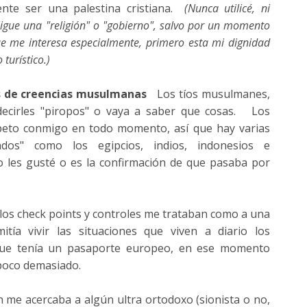
mente ser una palestina cristiana.
(Nunca utilicé, ni
ligue una "religión" o "gobierno", salvo por un momento
ue me interesa especialmente, primero esta mi dignidad
turístico.)
s de creencias musulmanas
Los tíos musulmanes,
 decirles "piropos" o vaya a saber que cosas. Los
peto conmigo en todo momento, así que hay varias
os" como los egipcios, indios, indonesios e
o les gusté o es la confirmación de que pasaba por
os check points y controles me trataban como a una
a vivir las situaciones que viven a diario los
n que tenía un pasaporte europeo, en ese momento
poco demasiado.
 me acercaba a algún ultra ortodoxo (sionista o no,