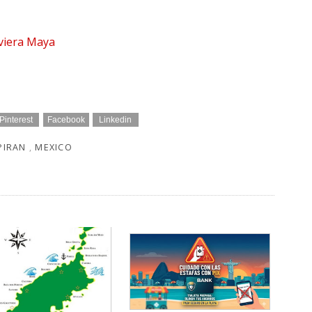
iviera Maya
Pinterest
Facebook
Linkedin
PIRAN
,
MEXICO