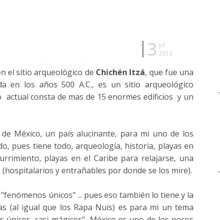
3
jul
2013
en el sitio arqueológico de
Chichén Itzá
, que fue una
a en los años 500 A.C., es un sitio arqueológico
jo actual consta de mas de 15 enormes edificios y un
 de México, un país alucinante, para mi uno de los
o, pues tiene todo, arqueología, historia, playas en
burrimiento, playas en el Caribe para relajarse, una
hospitalarios y entrañables por donde se los mire).
"fenómenos únicos" ... pues eso también lo tiene y la
as (al igual que los Rapa Nuis) es para mi un tema
s únicos, casi mágicos" México es uno de los pocos