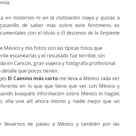
omía.
a en misterios ni en la civilización maya y quizás a
 gusanillo de saber mas sobre este fenómeno es
umentales con el titulo o
El descenso de la Serpiente
e México y mis fotos son las típicas fotos que
te escanearlas y el resultado fue terrible, sin
ada en
Cancún
, gran viajera y fotógrafa profesional
n detalle que pocos tienen.
ajes
El Camino más corto
me lleva a México cada vez
eferente en lo que que tiene que ver con México y
uando busquéis información sobre México lo hagáis
o, ella vive allí ahora mismo y nadie mejor que un
or llevarnos de paseo a México y también por las