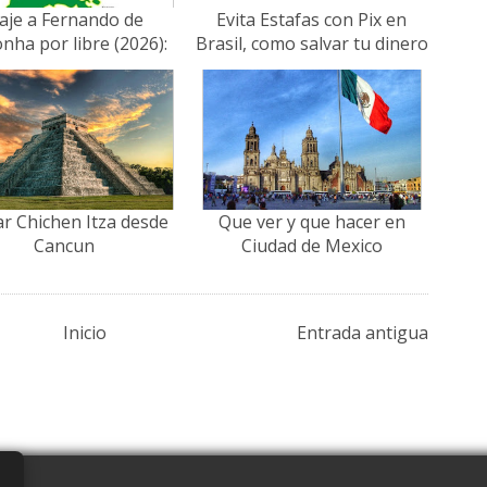
iaje a Fernando de
Evita Estafas con Pix en
nha por libre (2026):
Brasil, como salvar tu dinero
los, Tasas y Guía de
utilizando tarjetas prepagas
Viaje
ar Chichen Itza desde
Que ver y que hacer en
Cancun
Ciudad de Mexico
Inicio
Entrada antigua