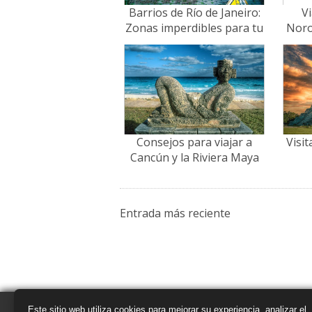
Barrios de Río de Janeiro:
V
Zonas imperdibles para tu
Noro
viaje (con tips 2026)
Vue
Consejos para viajar a
Visit
Cancún y la Riviera Maya
por libre (2026)
Entrada más reciente
Este sitio web utiliza cookies para mejorar su experiencia, analizar el