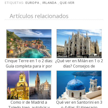
ETIQUETAS:
EUROPA
,
IRLANDA
,
QUE-VER
Artículos relacionados
Cinque Terre en 1 o 2 días:
¿Qué ver en Milán en 1 o 2
Guía completa para ir por
días? Consejos de
libre!
organización (2026)
Como ir de Madrid a
Qué ver en Santorini en 3
Toledo tren, autobús y
o 4 días: El itinerario