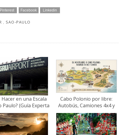
Pinterest
Facebook
Linkedin
ER
,
SAO-PAULO
 Hacer en una Escala
Cabo Polonio por libre:
o Paulo? (Guía Experta
Autobús, Camiones 4x4 y
2026)
Consejos