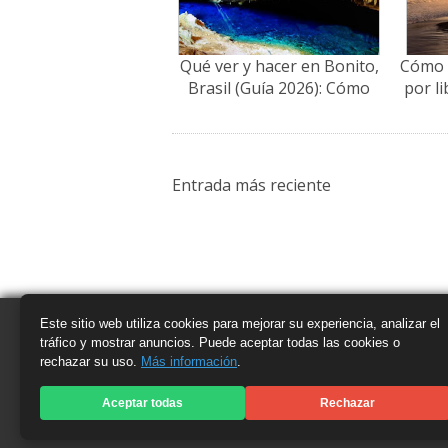
Qué ver y hacer en Bonito,
Cómo i
Brasil (Guía 2026): Cómo
por l
evitar las trampas de las
agencias
Entrada más reciente
Este sitio web utiliza cookies para mejorar su experiencia, analizar el
tráfico y mostrar anuncios. Puede aceptar todas las cookies o
rechazar su uso.
Más información
.
Aceptar todas
Rechazar