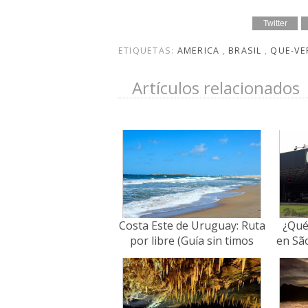
Twitter
ETIQUETAS:
AMERICA
,
BRASIL
,
QUE-V
Artículos relacionados
Costa Este de Uruguay: Ruta
¿Qué
por libre (Guía sin timos
en Sã
2026)