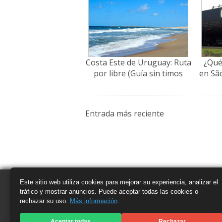
Costa Este de Uruguay: Ruta
¿Qué
por libre (Guía sin timos
en Sã
2026)
Entrada más reciente
Este sitio web utiliza cookies para mejorar su experiencia, analizar el
tráfico y mostrar anuncios. Puede aceptar todas las cookies o
rechazar su uso.
Más información
.
Aceptar todas
Rechazar