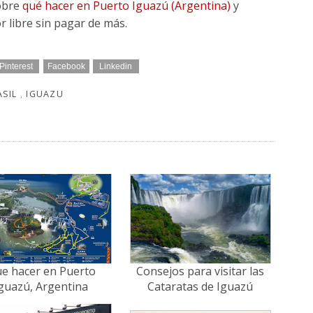
sobre
qué hacer en Puerto Iguazú (Argentina)
y
 libre sin pagar de más.
Pinterest
Facebook
Linkedin
ASIL
,
IGUAZU
e hacer en Puerto
Consejos para visitar las
guazú, Argentina
Cataratas de Iguazú