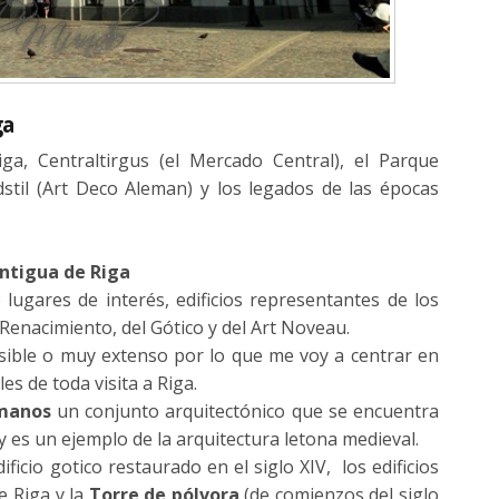
ga
ga, Centraltirgus (el Mercado Central), el Parque
stil (Art Deco Aleman) y los legados de las épocas
Antigua de Riga
lugares de interés, edificios representantes de los
Renacimiento, del Gótico y del Art Noveau.
sible o muy extenso por lo que me voy a centrar en
es de toda visita a Riga.
manos
un conjunto arquitectónico que se encuentra
 y es un ejemplo de la arquitectura letona medieval.
ificio gotico restaurado en el siglo XIV, los edificios
 Riga y la
Torre de pólvora
(de comienzos del siglo