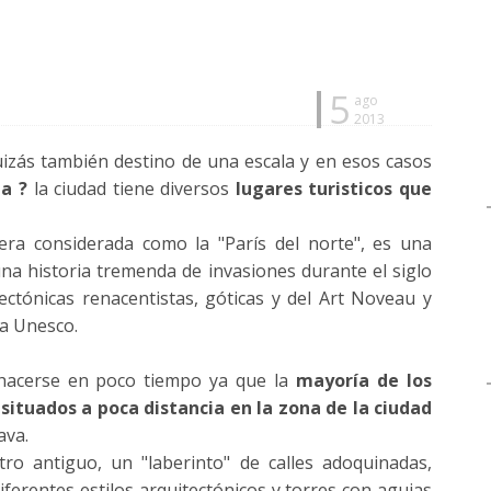
5
ago
2013
uizás también destino de una escala y en esos casos
a ?
la ciudad tiene diversos
lugares turisticos que
 era considerada como la "París del norte", es una
na historia tremenda de invasiones durante el siglo
ectónicas renacentistas, góticas y del Art Noveau y
la Unesco.
hacerse en poco tiempo ya que la
mayoría de los
 situados a poca distancia en la zona de la ciudad
ava.
tro antiguo, un "laberinto" de calles adoquinadas,
iferentes estilos arquitectónicos y torres con agujas