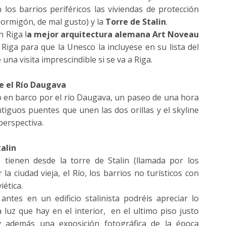
 los barrios periféricos las viviendas de protección
 hormigón, de mal gusto) y la
Torre de Stalin
.
 Riga l
a mejor arquitectura alemana Art Noveau
a Riga para que la Unesco la incluyese en su lista del
una visita imprescindible si se va a Riga.
e el Río Daugava
do en barco por el río Daugava, un paseo de una hora
iguos puentes que unen las dos orillas y el skyline
perspectiva.
talin
 tienen desde la torre de Stalin (llamada por los
 la ciudad vieja, el Río, los barrios no turísticos con
iética.
ntes en un edificio stalinista podréis apreciar lo
a luz que hay en el interior, en el ultimo piso justo
y además una exposición fotográfica de la época