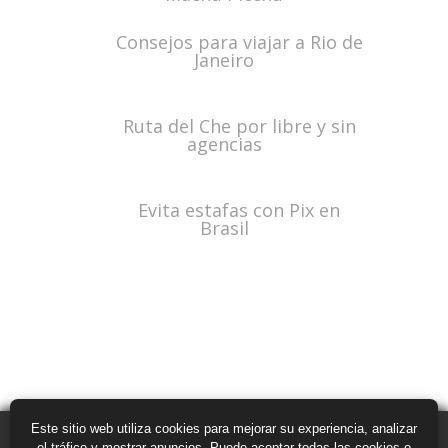
Consejos para viajar a Rio de
Janeiro
Ruta del Che por libre y sin
agencias
Evita estafas con Pix en
Brasil
Este sitio web utiliza cookies para mejorar su experiencia, analizar
el tráfico y mostrar anuncios. Puede aceptar todas las cookies o