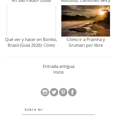
en São Paulo? (Guía
Autobús, Camiones 4x4 y
Experta 2026)
Consejos
Qué ver y hacer en Bonito,
Cómo ir a Prainha y
Brasil (Guía 2026): Cómo
Grumari por libre
evitar las trampas de las
(Actualizado 2026)
agencias
Entrada antigua
Inicio
Sobre mi