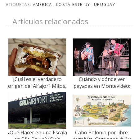
ETIQUETAS:
AMERICA
,
COSTA-ESTE-UY
,
URUGUAY
Artículos relacionados
¿Cuál es el verdadero
Cuándo y dónde ver
origen del Alfajor? Mitos,
payadas en Montevideo:
historia y debate en el Río
Guía de espectáculos
de la Plata
¿Qué Hacer en una Escala
Cabo Polonio por libre: