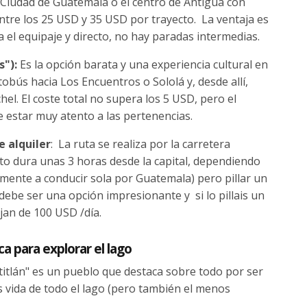
 Ciudad de Guatemala o el centro de Antigua con
 entre los 25 USD y 35 USD por trayecto. La ventaja es
 el equipaje y directo, no hay paradas intermedias.
s"):
Es la opción barata y una experiencia cultural en
bús hacia Los Encuentros o Sololá y, desde allí,
el. El coste total no supera los 5 USD, pero el
e estar muy atento a las pertenencias.
e alquiler
: La ruta se realiza por la carretera
to dura unas 3 horas desde la capital, dependiendo
ramente a conducir sola por Guatemala) pero pillar un
debe ser una opción impresionante y si lo pillais un
jan de 100 USD /día.
ca para explorar el lago
Atitlán" es un pueblo que destaca sobre todo por ser
as vida de todo el lago (pero también el menos