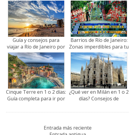
(Guía 2026)
mejores lugares
Guía y consejos para
Barrios de Río de Janeiro:
viajar a Río de Janeiro por
Zonas imperdibles para tu
libre (2026)
viaje (con tips 2026)
Cinque Terre en 1 o 2 días:
¿Qué ver en Milán en 1 o 2
Guía completa para ir por
días? Consejos de
libre!
organización (2026)
Entrada más reciente
Entrada antigua