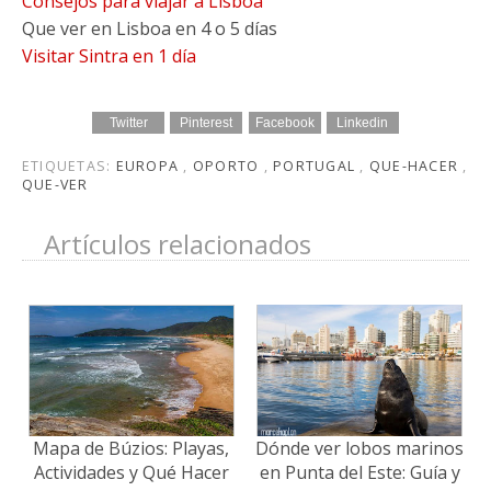
Consejos para viajar a Lisboa
Que ver en Lisboa en 4 o 5 días
Visitar Sintra en 1 día
Twitter
Pinterest
Facebook
Linkedin
ETIQUETAS:
EUROPA
,
OPORTO
,
PORTUGAL
,
QUE-HACER
,
QUE-VER
Artículos relacionados
Mapa de Búzios: Playas,
Dónde ver lobos marinos
Actividades y Qué Hacer
en Punta del Este: Guía y