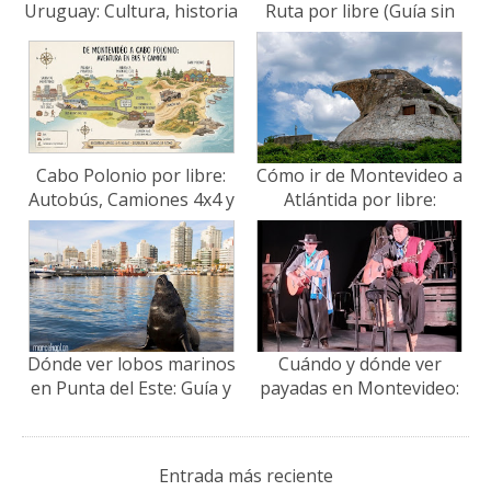
Uruguay: Cultura, historia
Ruta por libre (Guía sin
y el ritual compartido
timos 2026)
Cabo Polonio por libre:
Cómo ir de Montevideo a
Autobús, Camiones 4x4 y
Atlántida por libre:
Consejos
Ómnibus, precios y qué
ver en un día
Dónde ver lobos marinos
Cuándo y dónde ver
en Punta del Este: Guía y
payadas en Montevideo:
mejores lugares
Guía de espectáculos
Entrada más reciente