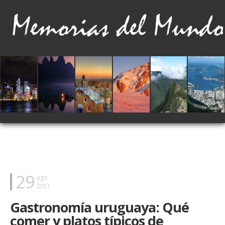
29
ago
2011
Gastronomía uruguaya: Qué
comer y platos típicos de